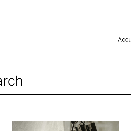
Accu
arch