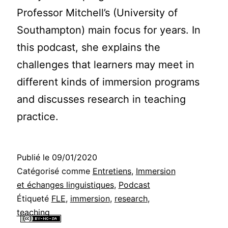
Professor Mitchell’s (University of
Southampton) main focus for years. In
this podcast, she explains the
challenges that learners may meet in
different kinds of immersion programs
and discusses research in teaching
practice.
Publié le
09/01/2020
Catégorisé comme
Entretiens
,
Immersion
et échanges linguistiques
,
Podcast
Étiqueté
FLE
,
immersion
,
research
,
teaching
Tous les contenus de ce site internet sont mis à disposition selon les