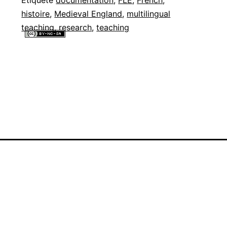
histoire
,
Medieval England
,
multilingual
teaching
,
research
,
teaching
Tous les contenus de ce site internet sont mis à disposition selon les
termes de la
Licence Creative Commons Attribution - Pas d’Utilisation
Commerciale - Partage dans les Mêmes Conditions 4.0 International
.