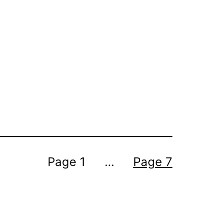
termes de la
Licence Creative Commons Attribution - Pas d’Utilisation
Commerciale - Partage dans les Mêmes Conditions 4.0 International
.
Page 1
…
Page 7