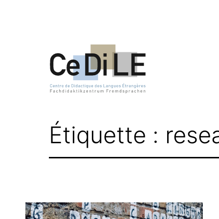
Aller
au
contenu
CeDiLE
Étiquette :
rese