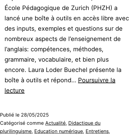
École Pédagogique de Zurich (PHZH) a
lancé une boîte à outils en accès libre avec
des inputs, exemples et questions sur de
nombreux aspects de l’enseignement de
l’anglais: compétences, méthodes,
grammaire, vocabulaire, et bien plus
encore. Laura Loder Buechel présente la
boîte à outils et répond…
Poursuivre la
Teaching
lecture
English
Toolbox:
Publié le
28/05/2025
What?
Catégorisé comme
Actualité
,
Didactique du
Where?
plurilinguisme
,
Education numérique
,
Entretiens
,