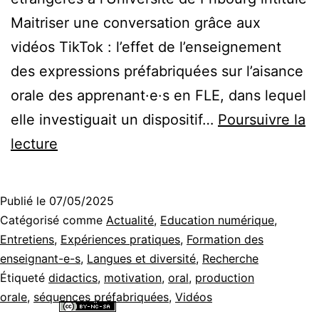
Maitriser une conversation grâce aux
vidéos TikTok : l’effet de l’enseignement
des expressions préfabriquées sur l’aisance
orale des apprenant·e·s en FLE, dans lequel
elle investiguait un dispositif…
Poursuivre la
Réseaux
lecture
sociaux
et
Publié le
07/05/2025
séquences
Catégorisé comme
Actualité
,
Education numérique
,
préfabriquées
Entretiens
,
Expériences pratiques
,
Formation des
enseignant-e-s
,
Langues et diversité
,
Recherche
pour
Étiqueté
didactics
,
motivation
,
oral
,
production
favoriser
orale
,
séquences préfabriquées
,
Vidéos
l’aisance
Tous les contenus de ce site internet sont mis à disposition selon les