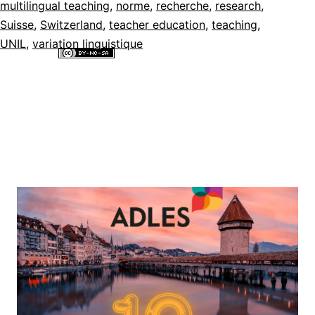
multilingual teaching
,
norme
,
recherche
,
research
,
Suisse
,
Switzerland
,
teacher education
,
teaching
,
UNIL
,
variation linguistique
Tous les contenus de ce site internet sont mis à disposition selon les
termes de la
Licence Creative Commons Attribution - Pas d’Utilisation
Commerciale - Partage dans les Mêmes Conditions 4.0 International
.