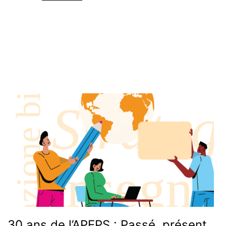
Tous les contenus de ce site internet sont mis à disposition selon les
scientifiq
termes de la
Licence Creative Commons Attribution - Pas d’Utilisation
Commerciale - Partage dans les Mêmes Conditions 4.0 International
.
du
CeDiLE
30 ans de l’APEPS : Passé, présent