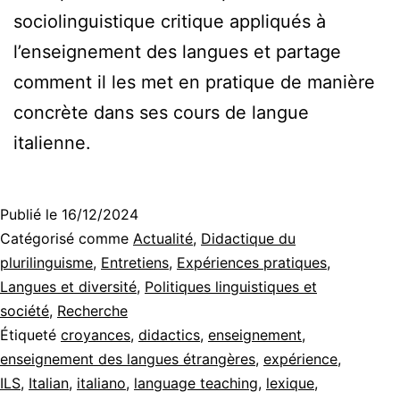
sociolinguistique critique appliqués à
l’enseignement des langues et partage
comment il les met en pratique de manière
concrète dans ses cours de langue
italienne.
Publié le
16/12/2024
Catégorisé comme
Actualité
,
Didactique du
plurilinguisme
,
Entretiens
,
Expériences pratiques
,
Langues et diversité
,
Politiques linguistiques et
société
,
Recherche
Étiqueté
croyances
,
didactics
,
enseignement
,
enseignement des langues étrangères
,
expérience
,
ILS
,
Italian
,
italiano
,
language teaching
,
lexique
,