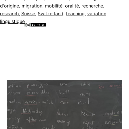
d'origine
,
migration
,
mobilité
,
oralité
,
recherche
,
research
,
Suisse
,
Switzerland
,
teaching
,
variation
linguistique
Tous les contenus de ce site internet sont mis à disposition selon les
termes de la
Licence Creative Commons Attribution - Pas d’Utilisation
Commerciale - Partage dans les Mêmes Conditions 4.0 International
.