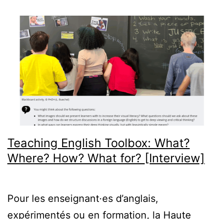
CeDiLE
&
IdP]
Teaching English Toolbox: What?
Where? How? What for? [Interview]
Pour les enseignant·es d’anglais,
expérimentés ou en formation, la Haute