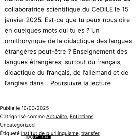
collaboratrice scientifique du CeDiLE le 15
janvier 2025. Est-ce que tu peux nous dire
en quelques mots qui tu es ? Un
ornithorynque de la didactique des langues
étrangères peut-être ? Enseignement des
langues étrangères, surtout du français,
didactique du français, de l’allemand et de
Trois
l’anglais dans…
Poursuivre la lecture
questions
à
Publié le
10/03/2025
la
Catégorisé comme
Actualité
,
Entretiens
,
nouvelle
Uncategorized
Étiqueté
Institut de plurilinguisme
,
transfer
collaborat