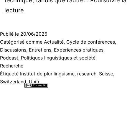
technique, tandis que l’autre…
Poursuivre la
Limes
lecture
[‘li:mes]
–
Publié le
20/06/2025
Les
Catégorisé comme
Actualité
,
Cycle de conférences
,
limites
Discussions
,
Entretiens
,
Expériences pratiques
,
Podcast
,
Politiques linguistiques et société
,
et
Recherche
leur
Étiqueté
Institut de plurilinguisme
,
research
,
Suisse
,
dépassement
Switzerland
,
Unifr
dans
Tous les contenus de ce site internet sont mis à disposition selon les
termes de la
Licence Creative Commons Attribution - Pas d’Utilisation
l’apprentissage
Commerciale - Partage dans les Mêmes Conditions 4.0 International
.
des
langues
[Annonce