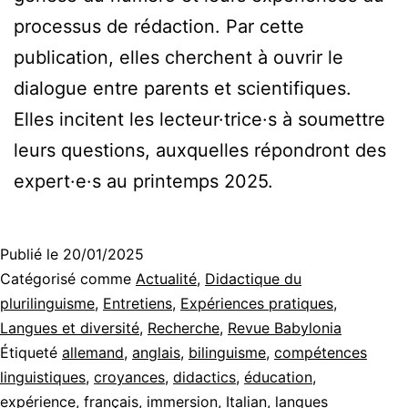
processus de rédaction. Par cette
publication, elles cherchent à ouvrir le
dialogue entre parents et scientifiques.
Elles incitent les lecteur·trice·s à soumettre
leurs questions, auxquelles répondront des
expert·e·s au printemps 2025.
Publié le
20/01/2025
Catégorisé comme
Actualité
,
Didactique du
plurilinguisme
,
Entretiens
,
Expériences pratiques
,
Langues et diversité
,
Recherche
,
Revue Babylonia
Étiqueté
allemand
,
anglais
,
bilinguisme
,
compétences
linguistiques
,
croyances
,
didactics
,
éducation
,
expérience
,
français
,
immersion
,
Italian
,
langues