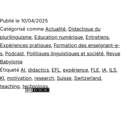
générativ
dans
Publié le
10/04/2025
l’enseign
Catégorisé comme
Actualité
,
Didactique du
des
plurilinguisme
,
Education numérique
,
Entretiens
,
Expériences pratiques
,
Formation des enseignant-e-
langues
s
,
Podcast
,
Politiques linguistiques et société
,
Revue
étrangère
Babylonia
aperçu
Étiqueté
AI
,
didactics
,
EFL
,
expérience
,
FLE
,
IA
,
ILS
,
KI
,
motivation
,
research
,
Suisse
,
Switzerland
,
de
teaching
,
technology
Babylonia
Tous les contenus de ce site internet sont mis à disposition selon les
1/25
termes de la
Licence Creative Commons Attribution - Pas d’Utilisation
Commerciale - Partage dans les Mêmes Conditions 4.0 International
.