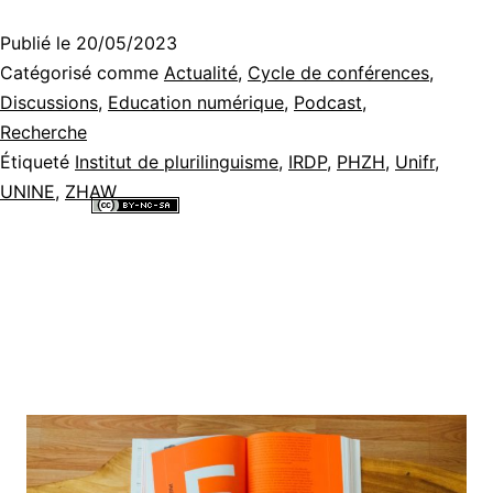
Publié le
20/05/2023
Catégorisé comme
Actualité
,
Cycle de conférences
,
Discussions
,
Education numérique
,
Podcast
,
Recherche
Étiqueté
Institut de plurilinguisme
,
IRDP
,
PHZH
,
Unifr
,
UNINE
,
ZHAW
Tous les contenus de ce site internet sont mis à disposition selon les
termes de la
Licence Creative Commons Attribution - Pas d’Utilisation
Commerciale - Partage dans les Mêmes Conditions 4.0 International
.