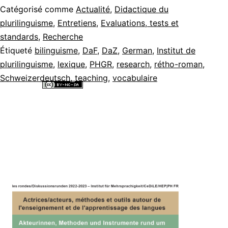
Catégorisé comme
Actualité
,
Didactique du
plurilinguisme
,
Entretiens
,
Evaluations, tests et
standards
,
Recherche
Étiqueté
bilinguisme
,
DaF
,
DaZ
,
German
,
Institut de
plurilinguisme
,
lexique
,
PHGR
,
research
,
rétho-roman
,
Schweizerdeutsch
,
teaching
,
vocabulaire
Tous les contenus de ce site internet sont mis à disposition selon les
termes de la
Licence Creative Commons Attribution - Pas d’Utilisation
Commerciale - Partage dans les Mêmes Conditions 4.0 International
.