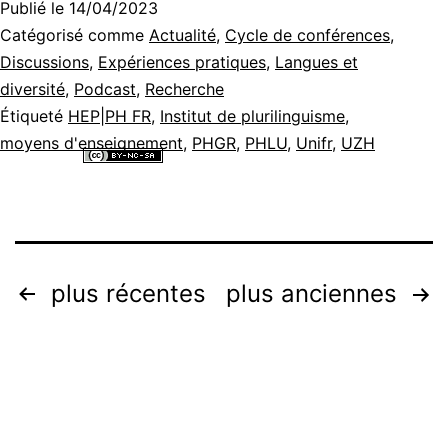
Publié le
14/04/2023
Catégorisé comme
Actualité
,
Cycle de conférences
,
Discussions
,
Expériences pratiques
,
Langues et
diversité
,
Podcast
,
Recherche
Étiqueté
HEP|PH FR
,
Institut de plurilinguisme
,
moyens d'enseignement
,
PHGR
,
PHLU
,
Unifr
,
UZH
Tous les contenus de ce site internet sont mis à disposition selon les
termes de la
Licence Creative Commons Attribution - Pas d’Utilisation
Commerciale - Partage dans les Mêmes Conditions 4.0 International
.
Pagination
plus récentes
plus anciennes
des
publications