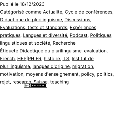
Publié le
18/12/2023
Catégorisé comme
Actualité
,
Cycle de conférences
,
Didactique du plurilinguisme
,
Discussions
,
Evaluations, tests et standards
,
Expériences
pratiques
,
Langues et diversité
,
Podcast
,
Politiques
linguistiques et société
,
Recherche
Étiqueté
Didactique du plurilinguisme
,
evaluation
,
French
,
HEP|PH FR
,
histoire
,
ILS
,
Institut de
plurilinguisme
,
langues d'origine
,
migration
,
motivation
,
moyens d'enseignement
,
policy
,
politics
,
rejet
,
research
,
Suisse
,
teaching
Tous les contenus de ce site internet sont mis à disposition selon les
termes de la
Licence Creative Commons Attribution - Pas d’Utilisation
Commerciale - Partage dans les Mêmes Conditions 4.0 International
.