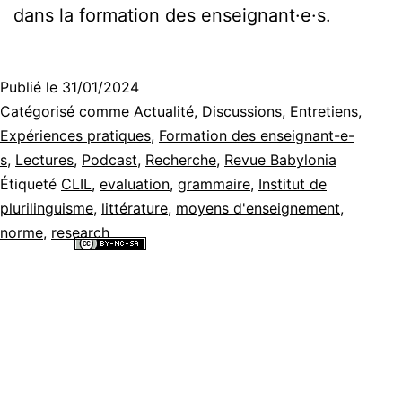
dans la formation des enseignant·e·s.
Publié le
31/01/2024
Catégorisé comme
Actualité
,
Discussions
,
Entretiens
,
Expériences pratiques
,
Formation des enseignant-e-
s
,
Lectures
,
Podcast
,
Recherche
,
Revue Babylonia
Étiqueté
CLIL
,
evaluation
,
grammaire
,
Institut de
plurilinguisme
,
littérature
,
moyens d'enseignement
,
norme
,
research
Tous les contenus de ce site internet sont mis à disposition selon les
termes de la
Licence Creative Commons Attribution - Pas d’Utilisation
Commerciale - Partage dans les Mêmes Conditions 4.0 International
.