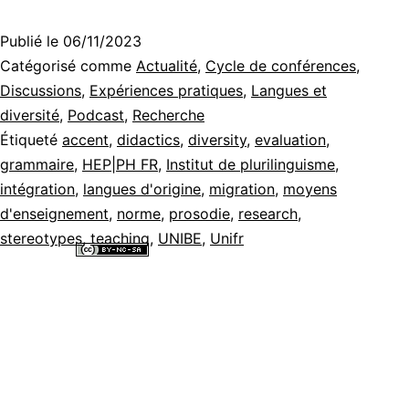
Publié le
06/11/2023
Catégorisé comme
Actualité
,
Cycle de conférences
,
Discussions
,
Expériences pratiques
,
Langues et
diversité
,
Podcast
,
Recherche
Étiqueté
accent
,
didactics
,
diversity
,
evaluation
,
grammaire
,
HEP|PH FR
,
Institut de plurilinguisme
,
intégration
,
langues d'origine
,
migration
,
moyens
d'enseignement
,
norme
,
prosodie
,
research
,
stereotypes
,
teaching
,
UNIBE
,
Unifr
Tous les contenus de ce site internet sont mis à disposition selon les
termes de la
Licence Creative Commons Attribution - Pas d’Utilisation
Commerciale - Partage dans les Mêmes Conditions 4.0 International
.