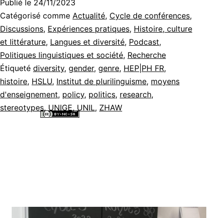
Publié le
24/11/2023
Catégorisé comme
Actualité
,
Cycle de conférences
,
Discussions
,
Expériences pratiques
,
Histoire, culture
et littérature
,
Langues et diversité
,
Podcast
,
Politiques linguistiques et société
,
Recherche
Étiqueté
diversity
,
gender
,
genre
,
HEP|PH FR
,
histoire
,
HSLU
,
Institut de plurilinguisme
,
moyens
d'enseignement
,
policy
,
politics
,
research
,
stereotypes
,
UNIGE
,
UNIL
,
ZHAW
Tous les contenus de ce site internet sont mis à disposition selon les
termes de la
Licence Creative Commons Attribution - Pas d’Utilisation
Commerciale - Partage dans les Mêmes Conditions 4.0 International
.