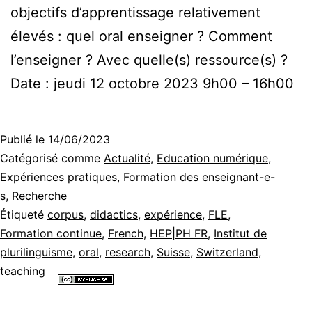
objectifs d’apprentissage relativement
élevés : quel oral enseigner ? Comment
l’enseigner ? Avec quelle(s) ressource(s) ?
Date : jeudi 12 octobre 2023 9h00 – 16h00
Publié le
14/06/2023
Catégorisé comme
Actualité
,
Education numérique
,
Expériences pratiques
,
Formation des enseignant-e-
s
,
Recherche
Étiqueté
corpus
,
didactics
,
expérience
,
FLE
,
Formation continue
,
French
,
HEP|PH FR
,
Institut de
plurilinguisme
,
oral
,
research
,
Suisse
,
Switzerland
,
teaching
Tous les contenus de ce site internet sont mis à disposition selon les
termes de la
Licence Creative Commons Attribution - Pas d’Utilisation