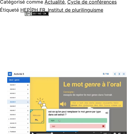
Catégorisé comme
Actualité
,
Cycle de conférences
Étiqueté
HEP|PH FR
,
Institut de plurilinguisme
Tous les contenus de ce site internet sont mis à disposition selon les
termes de la
Licence Creative Commons Attribution - Pas d’Utilisation
Commerciale - Partage dans les Mêmes Conditions 4.0 International
.