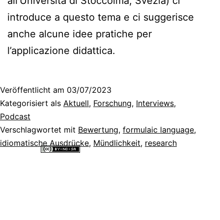
all’Università di Stoccolma, Svezia) ci
introduce a questo tema e ci suggerisce
anche alcune idee pratiche per
l’applicazione didattica.
Veröffentlicht am
03/07/2023
Kategorisiert als
Aktuell
,
Forschung
,
Interviews
,
Podcast
Verschlagwortet mit
Bewertung
,
formulaic language
,
idiomatische Ausdrücke
,
Mündlichkeit
,
research
Alle Inhalte dieser Website sind lizenziert unter einer
Creative
Commons Namensnennung - Nicht-kommerziell - Weitergabe unter
gleichen Bedingungen 4.0 International Lizenz
.