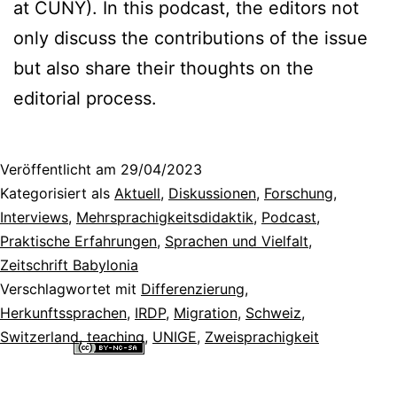
at CUNY). In this podcast, the editors not
only discuss the contributions of the issue
but also share their thoughts on the
editorial process.
Veröffentlicht am
29/04/2023
Kategorisiert als
Aktuell
,
Diskussionen
,
Forschung
,
Interviews
,
Mehrsprachigkeitsdidaktik
,
Podcast
,
Praktische Erfahrungen
,
Sprachen und Vielfalt
,
Zeitschrift Babylonia
Verschlagwortet mit
Differenzierung
,
Herkunftssprachen
,
IRDP
,
Migration
,
Schweiz
,
Switzerland
,
teaching
,
UNIGE
,
Zweisprachigkeit
Alle Inhalte dieser Website sind lizenziert unter einer
Creative
Commons Namensnennung - Nicht-kommerziell - Weitergabe unter
gleichen Bedingungen 4.0 International Lizenz
.