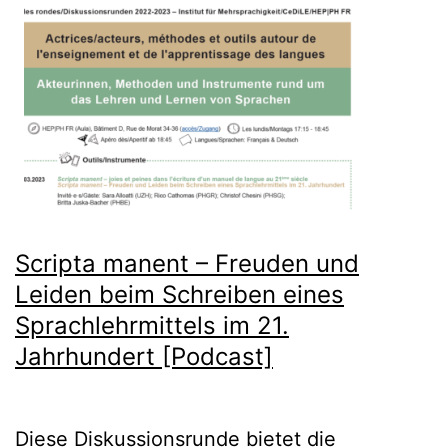
7.
Se
20
in
Fre
i.Ü
[sa
the
Scripta manent – Freuden und
dat
Leiden beim Schreiben eines
Sprachlehrmittels im 21.
Jahrhundert [Podcast]
Diese Diskussionsrunde bietet die