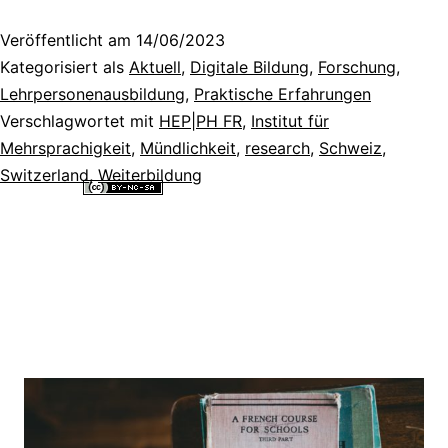
Veröffentlicht am
14/06/2023
Kategorisiert als
Aktuell
,
Digitale Bildung
,
Forschung
,
Lehrpersonenausbildung
,
Praktische Erfahrungen
Verschlagwortet mit
HEP|PH FR
,
Institut für
Mehrsprachigkeit
,
Mündlichkeit
,
research
,
Schweiz
,
Switzerland
,
Weiterbildung
Alle Inhalte dieser Website sind lizenziert unter einer
Creative
Commons Namensnennung - Nicht-kommerziell - Weitergabe unter
gleichen Bedingungen 4.0 International Lizenz
.