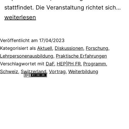
Ta
stattfindet. Die Veranstaltung richtet sich…
Vo
weiterlesen
de
em
Veröffentlicht am
17/04/2023
Fo
Kategorisiert als
Aktuell
,
Diskussionen
,
Forschung
,
zur
Lehrpersonenausbildung
,
Praktische Erfahrungen
Verschlagwortet mit
DaF
,
HEP|PH FR
,
Programm
,
Pra
Schweiz
,
Switzerland
,
Vortrag
,
Weiterbildung
de
Alle Inhalte dieser Website sind lizenziert unter einer
Creative
Fr
Commons Namensnennung - Nicht-kommerziell - Weitergabe unter
gleichen Bedingungen 4.0 International Lizenz
.
un
zur
6.
un