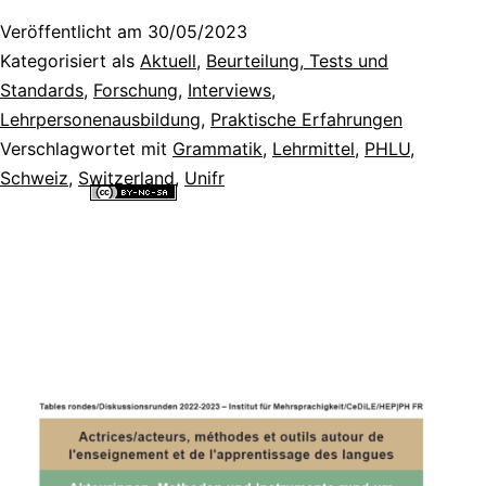
Veröffentlicht am
30/05/2023
Kategorisiert als
Aktuell
,
Beurteilung, Tests und
Standards
,
Forschung
,
Interviews
,
Lehrpersonenausbildung
,
Praktische Erfahrungen
Verschlagwortet mit
Grammatik
,
Lehrmittel
,
PHLU
,
Schweiz
,
Switzerland
,
Unifr
Alle Inhalte dieser Website sind lizenziert unter einer
Creative
Commons Namensnennung - Nicht-kommerziell - Weitergabe unter
gleichen Bedingungen 4.0 International Lizenz
.