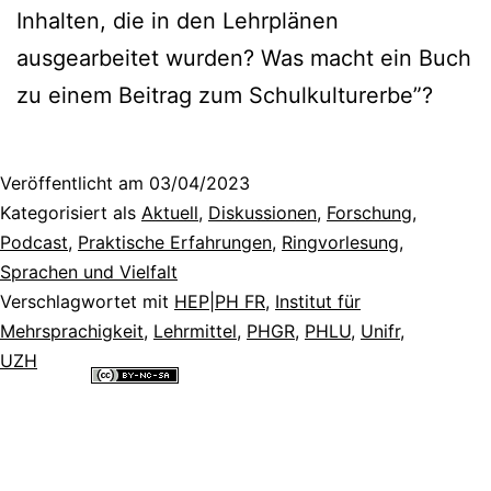
Inhalten, die in den Lehrplänen
ausgearbeitet wurden? Was macht ein Buch
zu einem Beitrag zum Schulkulturerbe”?
Veröffentlicht am
03/04/2023
Kategorisiert als
Aktuell
,
Diskussionen
,
Forschung
,
Podcast
,
Praktische Erfahrungen
,
Ringvorlesung
,
Sprachen und Vielfalt
Verschlagwortet mit
HEP|PH FR
,
Institut für
Mehrsprachigkeit
,
Lehrmittel
,
PHGR
,
PHLU
,
Unifr
,
UZH
Alle Inhalte dieser Website sind lizenziert unter einer
Creative
Commons Namensnennung - Nicht-kommerziell - Weitergabe unter
gleichen Bedingungen 4.0 International Lizenz
.