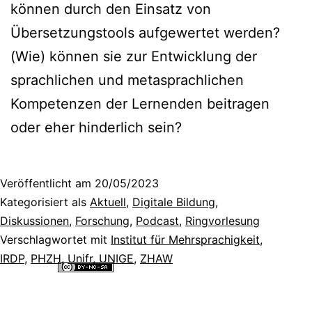
können durch den Einsatz von
Übersetzungstools aufgewertet werden?
(Wie) können sie zur Entwicklung der
sprachlichen und metasprachlichen
Kompetenzen der Lernenden beitragen
oder eher hinderlich sein?
Veröffentlicht am
20/05/2023
Kategorisiert als
Aktuell
,
Digitale Bildung
,
Diskussionen
,
Forschung
,
Podcast
,
Ringvorlesung
Verschlagwortet mit
Institut für Mehrsprachigkeit
,
IRDP
,
PHZH
,
Unifr
,
UNIGE
,
ZHAW
Alle Inhalte dieser Website sind lizenziert unter einer
Creative
Commons Namensnennung - Nicht-kommerziell - Weitergabe unter
gleichen Bedingungen 4.0 International Lizenz
.