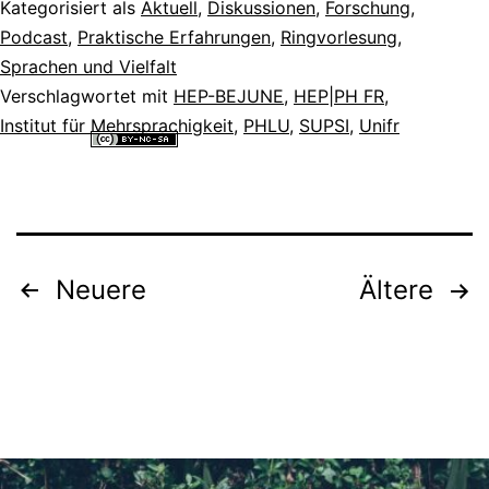
Kategorisiert als
Aktuell
,
Diskussionen
,
Forschung
,
Podcast
,
Praktische Erfahrungen
,
Ringvorlesung
,
Sprachen und Vielfalt
Verschlagwortet mit
HEP-BEJUNE
,
HEP|PH FR
,
Institut für Mehrsprachigkeit
,
PHLU
,
SUPSI
,
Unifr
Alle Inhalte dieser Website sind lizenziert unter einer
Creative
Commons Namensnennung - Nicht-kommerziell - Weitergabe unter
gleichen Bedingungen 4.0 International Lizenz
.
Seitennummerierung
Neuere
Ältere
der
Beiträge