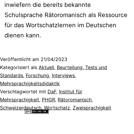
inwiefern die bereits bekannte
Schulsprache Rätoromanisch als Ressource
für das Wortschatzlernen im Deutschen
dienen kann.
Veröffentlicht am
21/04/2023
Kategorisiert als
Aktuell
,
Beurteilung, Tests und
Standards
,
Forschung
,
Interviews
,
Mehrsprachigkeitsdidaktik
Verschlagwortet mit
DaF
,
Institut für
Mehrsprachigkeit
,
PHGR
,
Rätoromanisch
,
Schweizerdeutsch
,
Wortschatz
,
Zweisprachigkeit
Alle Inhalte dieser Website sind lizenziert unter einer
Creative
Commons Namensnennung - Nicht-kommerziell - Weitergabe unter
gleichen Bedingungen 4.0 International Lizenz
.